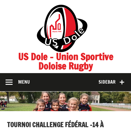
Skip
to
content
US Dole – Union Sportive
Doloise Rugby
MENU
SIDEBAR
TOURNOI CHALLENGE FÉDÉRAL -14 À