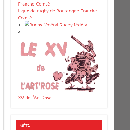
Ligue de rugby de Bourgogne Franche-
Comté
Rugby fédéral
XV de l'Art'Rose
MÉTA