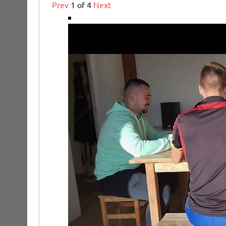
Prev
1
of
4
Next