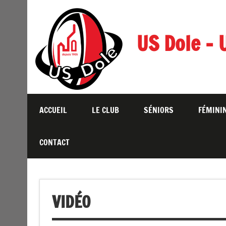
Skip
to
content
US Dole – 
ACCUEIL
LE CLUB
SÉNIORS
FÉMINI
CONTACT
VIDÉO