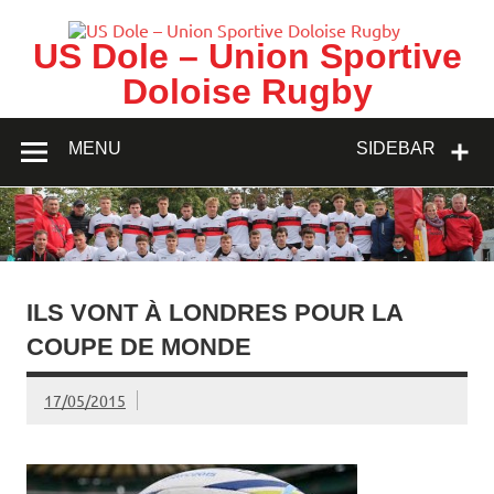
Skip
to
content
US Dole – Union Sportive
Doloise Rugby
MENU
SIDEBAR
ILS VONT À LONDRES POUR LA
COUPE DE MONDE
17/05/2015