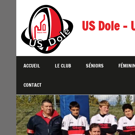
Skip
to
content
US Dole – 
ACCUEIL
LE CLUB
SÉNIORS
FÉMINI
CONTACT