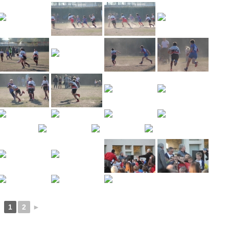
1
2
►