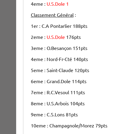
4eme :
U.S.Dole 1
Classement Général
:
1er : C.A Pontarlier 188pts
2eme :
U.S.Dole
176pts
3eme : O.Besançon 151pts
4eme : Nord-Fr-Cté 140pts
5eme : Saint-Claude 120pts
6eme : Grand.Dole 114pts
7eme : R.C.Vesoul 111pts
8eme : U.S.Arbois 104pts
9eme : C.S.Lons 81pts
10eme : Champagnole/Morez 79pts