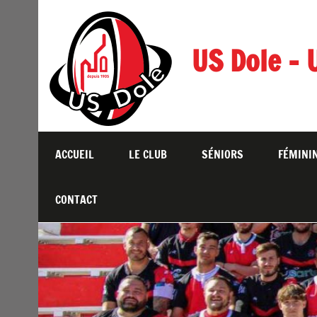
Skip
to
content
US Dole – 
ACCUEIL
LE CLUB
SÉNIORS
FÉMINI
CONTACT