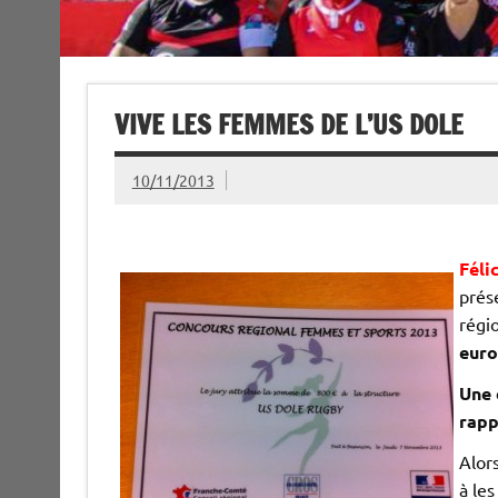
VIVE LES FEMMES DE L’US DOLE
10/11/2013
Féli
prés
régi
euro
Une 
rapp
Alor
à les