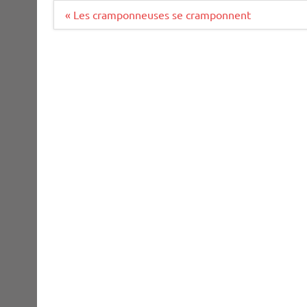
Navigation
« Les cramponneuses se cramponnent
de
l’article