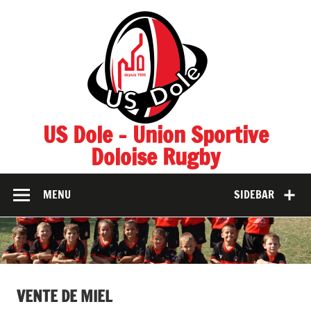
Skip
to
content
US Dole – Union Sportive
Doloise Rugby
MENU
SIDEBAR
VENTE DE MIEL