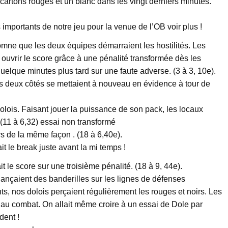
 cartons rouges et un blanc dans les vingt derniers minutes.
importants de notre jeu pour la venue de l’OB voir plus !
tomne que les deux équipes démarraient les hostilités. Les
 ouvrir le score grâce à une pénalité transformée dès les
quelque minutes plus tard sur une faute adverse. (3 à 3, 10e).
des deux côtés se mettaient à nouveau en évidence à tour de
dolois. Faisant jouer la puissance de son pack, les locaux
. (11 à 6,32) essai non transformé
rs de la même façon . (18 à 6,40e).
t le break juste avant la mi temps !
t le score sur une troisième pénalité. (18 à 9, 44e).
ançaient des banderilles sur les lignes de défenses
s, nos dolois perçaient régulièrement les rouges et noirs. Les
nt au combat. On allait même croire à un essai de Dole par
dent !