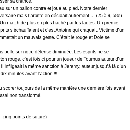
asser sa chance.
eau sur un ballon contré et joué au pied. Notre dernier
versaire mais l’arbitre en décidait autrement … (25 à 9, 58e)
 Un match de plus en plus haché par les fautes. Un premier
rits s’échauffaient et c’est Antoine qui craquait. Victime d’un
ommettait un mauvais geste. C’était le rouge et Dole se
us belle sur notre défense diminuée. Les esprits ne se
rton rouge, c’est fois ci pour un joueur de Tournus auteur d’un
l infligeait la même sanction à Jeremy, auteur jusqu’à là d’un
x minutes avant l’action !!!
au scorer toujours de la même manière une dernière fois avant
essai non transformé.
 cinq points de suture)