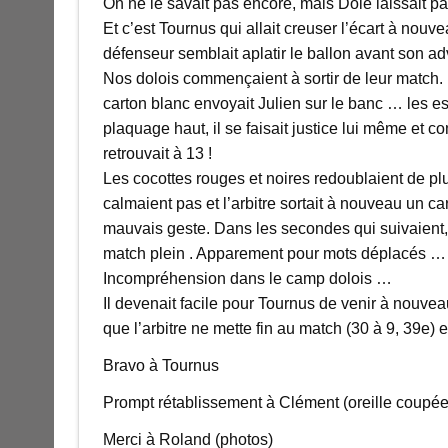
On ne le savait pas encore, mais Dole laissait p
Et c’est Tournus qui allait creuser l’écart à nouv
défenseur semblait aplatir le ballon avant son ad
Nos dolois commençaient à sortir de leur match.
carton blanc envoyait Julien sur le banc … les esp
plaquage haut, il se faisait justice lui même et c
retrouvait à 13 !
Les cocottes rouges et noires redoublaient de pl
calmaient pas et l’arbitre sortait à nouveau un ca
mauvais geste. Dans les secondes qui suivaient, i
match plein . Apparement pour mots déplacés … di
Incompréhension dans le camp dolois …
Il devenait facile pour Tournus de venir à nouve
que l’arbitre ne mette fin au match (30 à 9, 39e) 
Bravo à Tournus
Prompt rétablissement à Clément (oreille coupée,
Merci à Roland (photos)