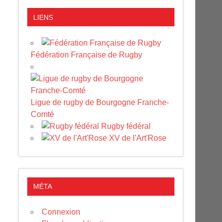
LIENS
Fédération Française de Rugby
Ligue de rugby de Bourgogne Franche-
Comté
Rugby fédéral
XV de l'Art'Rose
MÉTA
Connexion