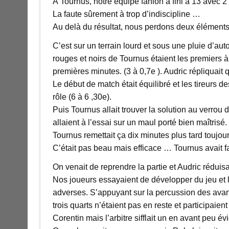
À Tournus, notre équipe fanion a fini à 13 avec 2
La faute sûrement à trop d’indiscipline …
Au delà du résultat, nous perdons deux éléments 
C’est sur un terrain lourd et sous une pluie d’au
rouges et noirs de Tournus étaient les premiers à
premières minutes. (3 à 0,7e ). Audric répliquait 
Le début de match était équilibré et les tireurs 
rôle (6 à 6 ,30e).
Puis Tournus allait trouver la solution au verrou 
allaient à l’essai sur un maul porté bien maîtrisé
Tournus remettait ça dix minutes plus tard toujou
C’était pas beau mais efficace … Tournus avait fai
On venait de reprendre la partie et Audric réduisai
Nos joueurs essayaient de développer du jeu et l
adverses. S’appuyant sur la percussion des avant
trois quarts n’étaient pas en reste et participaie
Corentin mais l’arbitre sifflait un en avant peu évi