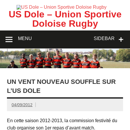
Skip
to
content
US Dole – Union Sportive
Doloise Rugby
MENU
SIDEBAR
UN VENT NOUVEAU SOUFFLE SUR
L’US DOLE
04/09/2012
En cette saison 2012-2013, la commission festivité du
club organise son 1er repas d’avant match.