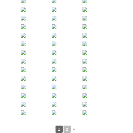
1
2
►