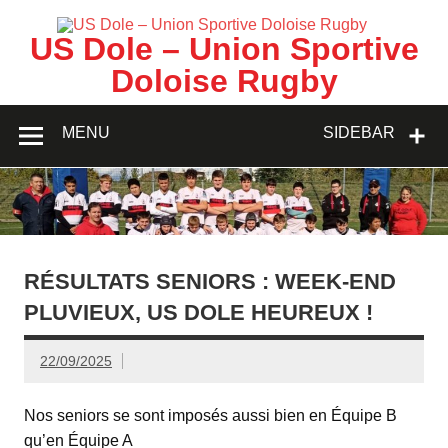
Skip
to
content
US Dole – Union Sportive
Doloise Rugby
MENU
SIDEBAR
RÉSULTATS SENIORS : WEEK-END
PLUVIEUX, US DOLE HEUREUX !
22/09/2025
Nos seniors se sont imposés aussi bien en Équipe B
qu’en Équipe A