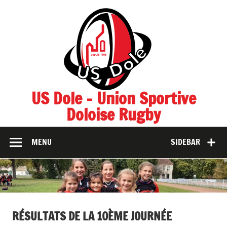
Skip
to
content
US Dole – Union Sportive
Doloise Rugby
MENU
SIDEBAR
RÉSULTATS DE LA 10ÈME JOURNÉE