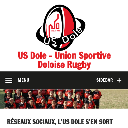
Skip
to
content
US Dole – Union Sportive
Doloise Rugby
MENU
SIDEBAR
RÉSEAUX SOCIAUX, L’US DOLE S’EN SORT