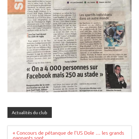
Actualités du club
Navigation
« Concours de pétanque de l’US Dole … les grands
de
gagnants sont ….