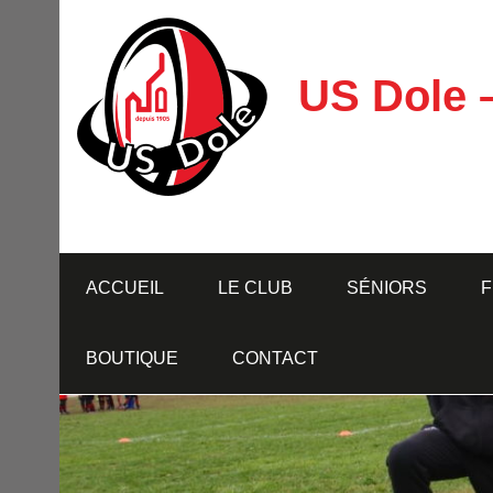
Skip
to
content
US Dole 
ACCUEIL
LE CLUB
SÉNIORS
F
BOUTIQUE
CONTACT