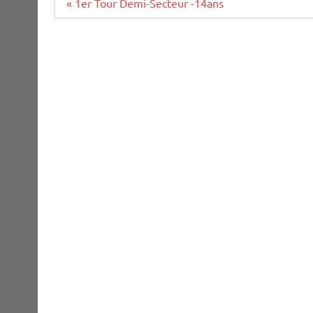
Navigation
« 1er Tour Demi-Secteur -14ans
de
l’article