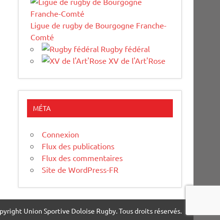
Ligue de rugby de Bourgogne Franche-
Comté
Rugby fédéral
XV de l'Art'Rose
MÉTA
Connexion
Flux des publications
Flux des commentaires
Site de WordPress-FR
pyright Union Sportive Doloise Rugby. Tous droits réservés.