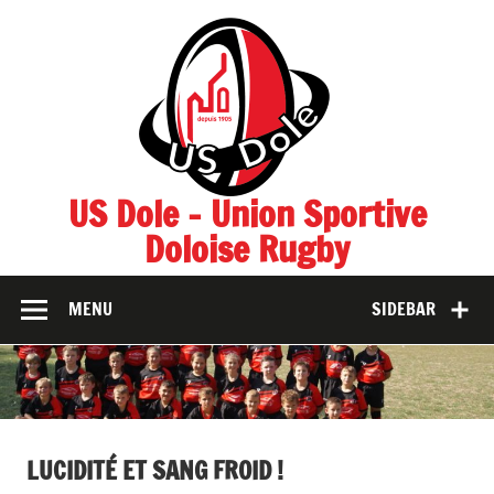
Skip
to
content
US Dole – Union Sportive
Doloise Rugby
MENU
SIDEBAR
LUCIDITÉ ET SANG FROID !