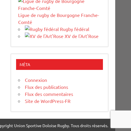
Ligue de rugby de Bourgogne Franche-
Comté
Rugby fédéral
XV de l'Art'Rose
MÉTA
Connexion
Flux des publications
Flux des commentaires
Site de WordPress-FR
pyright Union Sportive Doloise Rugby. Tous droits réservés.