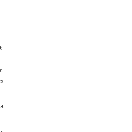
t
r.
es
et
.
i
me.