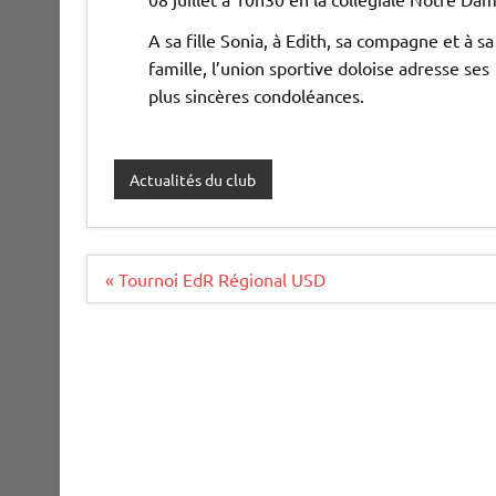
A sa fille Sonia, à Edith, sa compagne et à sa
famille, l’union sportive doloise adresse ses
plus sincères condoléances.
Actualités du club
Navigation
« Tournoi EdR Régional USD
de
l’article