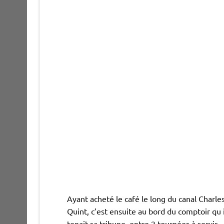
Ayant acheté le café le long du canal Charle
Quint, c’est ensuite au bord du comptoir qu i
tenait sa tribune, entre 2 tournées à servir.