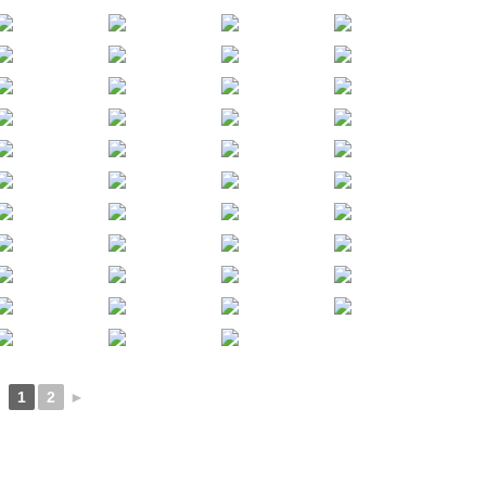
1
2
►