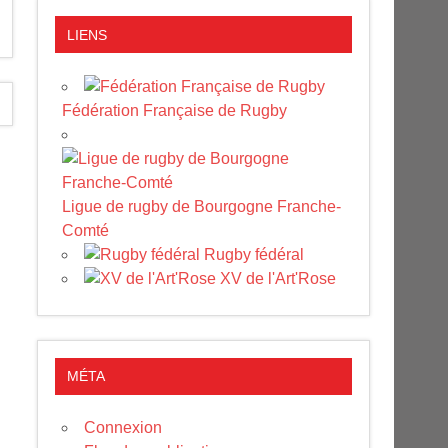
LIENS
Fédération Française de Rugby
Ligue de rugby de Bourgogne Franche-
Comté
Rugby fédéral
XV de l'Art'Rose
MÉTA
Connexion