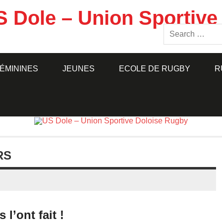
S Dole – Union Sportive
ÉMININES
JEUNES
ECOLE DE RUGBY
R
RS
ls l’ont fait !