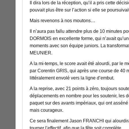
Il dira lors de la réception, qu’il a pris cette d
pouvait plus être sur l’action si elle se poursuiva
Mais revenons à nos moutons…
Il n’aura pas fallu attendre plus de 10 minutes po
DORMOIS en excellente forme, qui n’avait qu’une 
moments avec son équipe juniors. La transformatio
MEUNIER.
A la mi-temps, le score avait été alourdi, par le 
par Corentin GRIS, qui après une course de 40 m
littéralement envolé vers la ligne d’embut.
A la reprise, avec 21 points à zéro, toujours sout
déplacements en nombre pour les soutenir, les dol
paquet sur des avants impériaux, qui ont asséné
mais courageux.
Ce sera finalement Jason FRANCHI qui alourdira le
tourner l’effectif, afin que la fête soit complète.