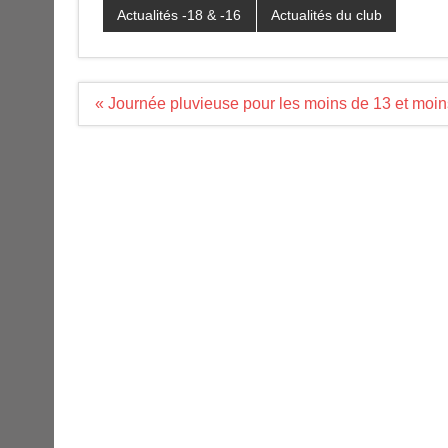
Actualités -18 & -16
Actualités du club
Navigation
« Journée pluvieuse pour les moins de 13 et moin
de
l’article