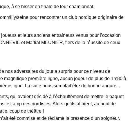
tique, à se hisser en finale de leur chamionnat.
ommilly/seine pour rencontrer un club nordique originaire de
s joueurs et leurs anciens entraineurs venus pour l’occasion
 BONNEVIE et Martial MEUNIER, fiers de la réussite de ceux
in de nos adversaires du jour a surpris pour ce niveau de
tre magnifique première ligne, aucun joueur de plus de 1m80 à
xième ligne. La suite nous semblait être de bonne augure…
vants, qui avaient décidé à l’échauffement de mettre le paquet
s le camp des nordistes. Alors qu’ils allaient, au bout de
tie, coup de théâtre !
te n’ait été commise et de réclame la présence d’un soigneur.