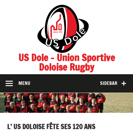
Skip
to
content
US Dole – Union Sportive
Doloise Rugby
MENU
SIDEBAR
L’ US DOLOISE FÊTE SES 120 ANS