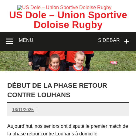
Skip
to
content
US Dole – Union Sportive
Doloise Rugby
MENU
SIDEBAR
DÉBUT DE LA PHASE RETOUR
CONTRE LOUHANS
16/11/2025
Aujourd’hui, nos seniors ont disputé le premier match de
la phase retour contre Louhans à domicile