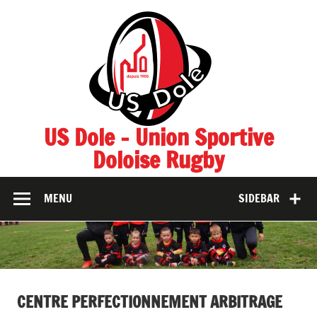
Skip
to
content
US Dole – Union Sportive
Doloise Rugby
MENU
SIDEBAR
CENTRE PERFECTIONNEMENT ARBITRAGE