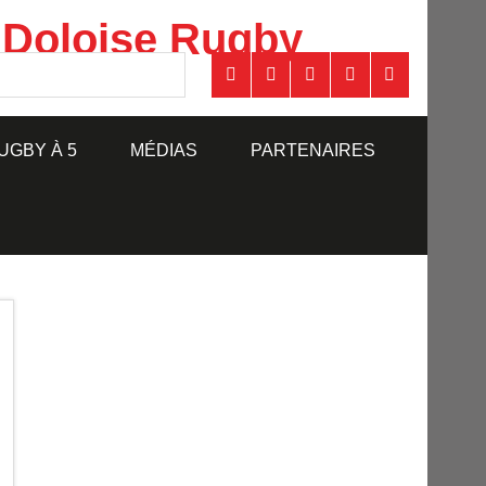
 Doloise Rugby
UGBY À 5
MÉDIAS
PARTENAIRES