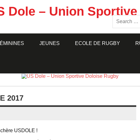
S Dole – Union Sportive
ÉMININES
JEUNES
ECOLE DE RUGBY
R
 2017
re chère USDOLE !