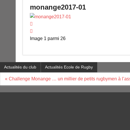
monange2017-01
Image 1 parmi 26
Actualités du club
Actualités Ecole de Rugby
Navigation
« Challenge Monange … un millier de petits rugbymen à l’assa
de
l’article