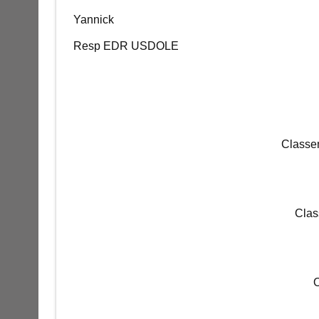
Yannick
Resp EDR USDOLE
Classem
Clas
O