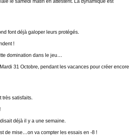
ale le samedi matin en attestent. La dynamique est
nd font déjà galoper leurs protégés.
ndent !
ette domination dans le jeu…
e Mardi 31 Octobre, pendant les vacances pour créer encore
très satisfaits.
!
isait déjà il y a une semaine.
u est de mise…on va compter les essais en -8 !