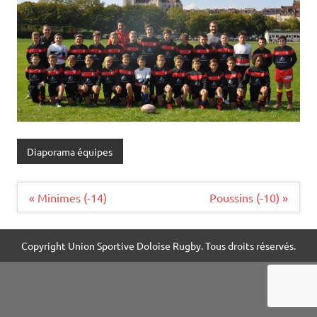
Diaporama équipes
Navigation
« Minimes (-14)
Poussins (-10) »
de
l’article
Copyright Union Sportive Doloise Rugby. Tous droits réservés.