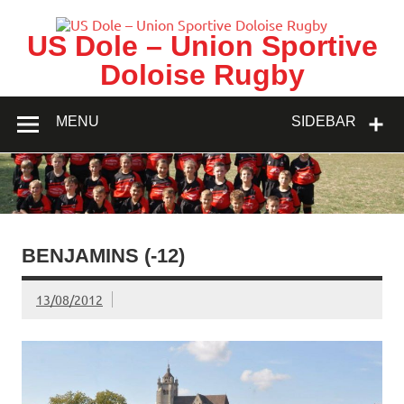
Skip
to
content
US Dole – Union Sportive
Doloise Rugby
MENU
SIDEBAR
BENJAMINS (-12)
13/08/2012