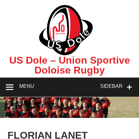
Skip
to
content
US Dole – Union Sportive
Doloise Rugby
MENU
SIDEBAR
FLORIAN LANET