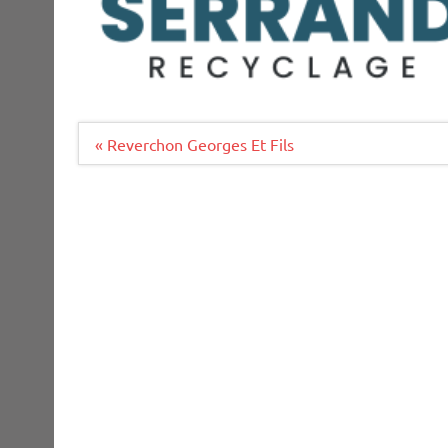
Navigation
« Reverchon Georges Et Fils
de
l’article