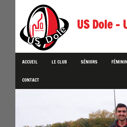
Skip
to
content
US Dole – 
ACCUEIL
LE CLUB
SÉNIORS
FÉMINI
CONTACT