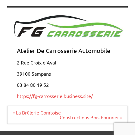
Atelier De Carrosserie Automobile
2 Rue Croix d’Aval
39100 Sampans
03 84 80 19 52
https://fg-carrosserie.business.site/
Navigation
« La Brûlerie Comtoise
de
Constructions Bois Fournier »
l’article