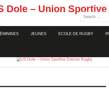
S Dole – Union Sportive
ÉMININES
JEUNES
ECOLE DE RUGBY
R