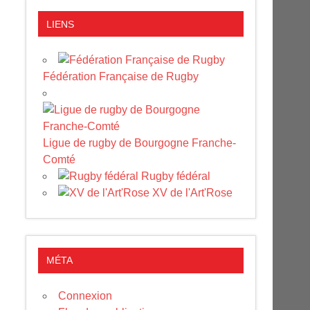
LIENS
Fédération Française de Rugby
Ligue de rugby de Bourgogne Franche-
Comté
Rugby fédéral
XV de l'Art'Rose
MÉTA
Connexion