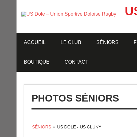
Skip
to
U
content
ACCUEIL
LE CLUB
SÉNIORS
F
BOUTIQUE
CONTACT
PHOTOS SÉNIORS
SÉNIORS
»
US DOLE - US CLUNY