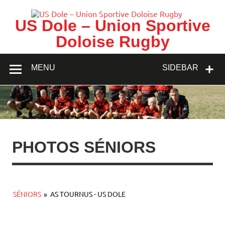
Skip
to
content
US Dole – Union Sportive
Doloise Rugby
MENU
SIDEBAR
PHOTOS SÉNIORS
SÉNIORS
»
AS TOURNUS - US DOLE