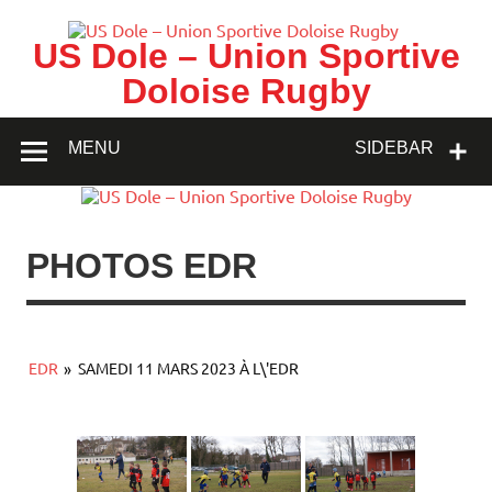
Skip
to
content
US Dole – Union Sportive
Doloise Rugby
MENU
SIDEBAR
PHOTOS EDR
EDR
»
SAMEDI 11 MARS 2023 À L\'EDR